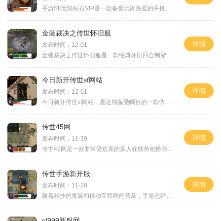
手游SF无限钻石VIP是一款备受玩家热爱的手机游戏，它以其丰富的玩法和无限钻石VIP特权，吸引了大量的玩家投入其中。无论是战斗、培养还是社交，玩家们都能找到自己的乐趣。手游
金装裁决之传世怀旧服
详情
发布时间：12-01
金装裁决之传世怀旧服是一款经典怀旧回合制游戏，它将玩家带回到了经典的回合制游戏时代，让他们重温那些令人难以忘怀的游戏经历。在这款游戏中，玩家可以选择不同的职业和角
今日新开传世sf网站
详情
发布时间：12-01
今日新开传世sf网站，是近期备受瞩目的一款传世类游戏。该游戏以传世经典版本为基础，结合全新的玩法和创新的系统，为玩家们带来了全新的游戏体验。下面将为大家详细介绍这款游
传世45网
详情
发布时间：11-30
传世45网是一款非常受欢迎的多人在线角色扮演游戏。游戏提供了丰富多样的游戏玩法，让玩家可以尽情体验游戏的乐趣。在这个游戏中，玩家可以选择自己喜欢的职业，并与其他玩家一
传世手游新开服
详情
发布时间：11-28
随着科技的发展和移动互联网的普及，手游已经成为了现代人生活中不可或缺的一部分。而传世手游作为其中的佼佼者，一直以来都备受玩家的喜爱。而此次，传世手游又迎来了新的开
sf999新服网