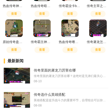
热血传奇神秘暗殿爆什么装备
热血传奇暗之骷髅精灵在哪
传奇霸业卡boss教学
传奇主宰之剑融炼多少声望
查看
查看
查看
查看
原始传奇盘古装备合成
传奇霸主神器合成技巧攻略
热血传奇嗜血术和灵魂火符哪个厉害一点
传奇屠龙怎么升级装备技能
查看
查看
查看
查看
最新新闻
传奇里面的屠龙刀厉害在哪
传奇里面的屠龙刀厉害在哪？这绝对是兄弟们最关心的话题！它那攻击力在战士武器里属于顶尖水平，上限高得吓人，下限也比不少武器稳当，砍起怪来刀刀到肉的感觉特别爽。更关键
08-10
传奇选什么英雄搭配
英雄搭配是提升战斗力的重要环节，合理组合可以弥补单一职业的不足。战士、法师和道士是常见的基础职业选择，每个职业都有独特的技能和战斗风格。战士擅长正面作战，具有高攻
08-08