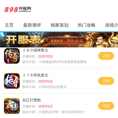
主页
最新测评
独家策划
热门攻略
游戏
更新时间：2025-10-31
１８０战神复古
详情
开服时间：
10月/31日
版本介绍：
小怪爆战神剑甲全靠爆赞助免费领
１７６特色复古
详情
开服时间：
10月/31日
版本介绍：
176你没玩过的复古
自己打赞助
详情
开服时间：
10月/31日
版本介绍：
只要您会打怪！就可以全满毕业！