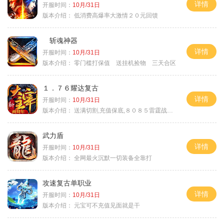
详情
开服时间：
10月/31日
版本介绍：
低消费高爆率大激情２０元回馈
斩魂神器
详情
开服时间：
10月/31日
版本介绍：
零门槛打保值 送挂机捡物 三天合区
１．７６耀达复古
详情
开服时间：
10月/31日
版本介绍：
送满切割,充值保底,８０８５雷霆战神微变
武力盾
详情
开服时间：
10月/31日
版本介绍：
全网最火沉默一切装备全靠打
攻速复古单职业
详情
开服时间：
10月/31日
版本介绍：
元宝可不充值见面就是干