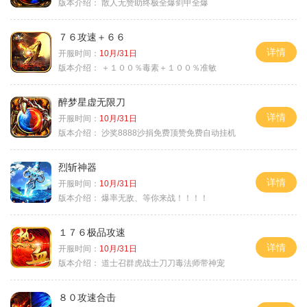
版本介绍：
散人无赞助终极全爆剑甲全爆
７６攻速＋６６
详情
开服时间：
10月/31日
版本介绍：
＋１００％毒素＋１００％准敏
醉梦星虚无限刀
详情
开服时间：
10月/31日
版本介绍：
沙奖8888沙捐免费顶赞免费自动挂机
烈斩神器
详情
开服时间：
10月/31日
版本介绍：
爆率无敌、等你来战！！！！
１７６极品攻速
详情
开服时间：
10月/31日
版本介绍：
道士召群虎战士刀刀毒法师带神宠
８０攻速合击