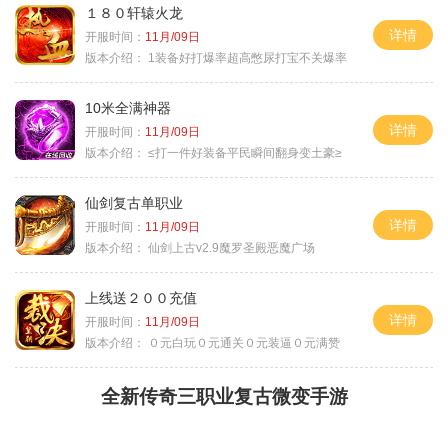
１８０轩辕火龙
详情
开服时间：
11月/09日
版本介绍：
1装备好打爆率超高憋尿打宝不关爆率
10米全满神器
详情
开服时间：
11月/09日
版本介绍：
≤打一件好装备平民瞬间翻身变土豪≥
仙剑复古单职业
详情
开服时间：
11月/09日
版本介绍：
仙剑上古v2.9魔罗圣殿恶魔广场
上线送２００充值
详情
开服时间：
11月/09日
版本介绍：
０元白玩０元通关０元装逼０元满赞
全新传奇三职业复古微变手游