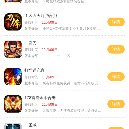
版本介绍：
？终极精致素材剧情装备全
１８５火龍⑵合⑴
详情
开服时间：
11月/09日
版本介绍：
小怪爆+⑦⑧⑨套１秒７６刀９５范围捡
霸刀
详情
开服时间：
11月/09日
版本介绍：
一 区
打怪送充直
详情
开服时间：
11月/09日
版本介绍：
所有特殊免费获得，绝对不花米畅玩所有地图
178雷霆金币合击
详情
开服时间：
11月/09日
版本介绍：
无聚灵珠，无变态装备技能，金条金刚石保底
圣域