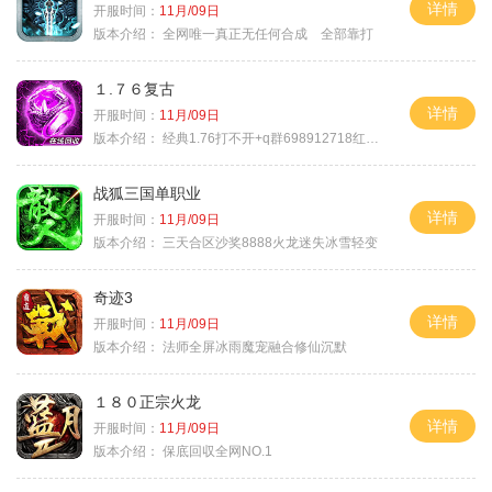
详情
开服时间：
11月/09日
版本介绍：
全网唯一真正无任何合成 全部靠打
１.７６复古
详情
开服时间：
11月/09日
版本介绍：
经典1.76打不开+q群698912718红蓝毒符免费
战狐三国单职业
详情
开服时间：
11月/09日
版本介绍：
三天合区沙奖8888火龙迷失冰雪轻变
奇迹3
详情
开服时间：
11月/09日
版本介绍：
法师全屏冰雨魔宠融合修仙沉默
１８０正宗火龙
详情
开服时间：
11月/09日
版本介绍：
保底回収全网NO.1