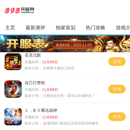
主页
最新测评
独家策划
热门攻略
游戏
更新时间：2025-11-09
圣灵沉默
详情
开服时间：
11月/09日
版本介绍：
全网最牛逼的三职业
自己打赞助
详情
开服时间：
11月/09日
版本介绍：
只要您会打怪！就可以全满毕业！
１．⒏０耀达战神
详情
开服时间：
11月/09日
版本介绍：
送满切割门槛低无沙捐无暗坑终极全