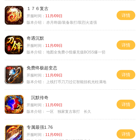
１７６复古
详情
开服时间：
11月/09日
版本介绍：
赤月终级/装备靠打/双烈火道强
奇遇沉默
详情
开服时间：
11月/09日
版本介绍：
地图全免费小怪爆充值BOSS爆一切
免费终极超变态
详情
开服时间：
11月/09日
版本介绍：
上线打币刀刀过亿智能挂机光柱满地
沉默传奇
详情
开服时间：
11月/09日
版本介绍：
一区 独家复古靠打 长久
专属最强1.76
详情
开服时间：
11月/09日