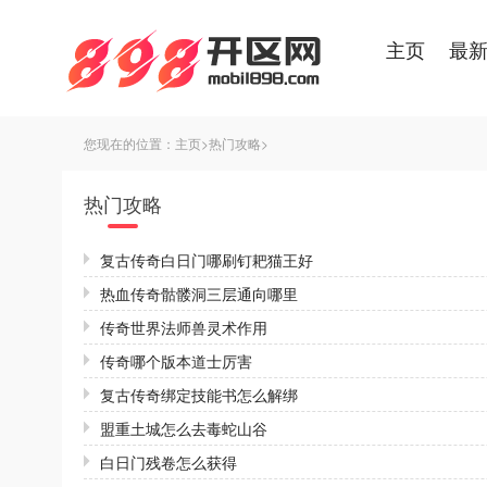
主页
最
您现在的位置：
主页
>
热门攻略
>
热门攻略
复古传奇白日门哪刷钉耙猫王好
热血传奇骷髅洞三层通向哪里
传奇世界法师兽灵术作用
传奇哪个版本道士厉害
复古传奇绑定技能书怎么解绑
盟重土城怎么去毒蛇山谷
白日门残卷怎么获得